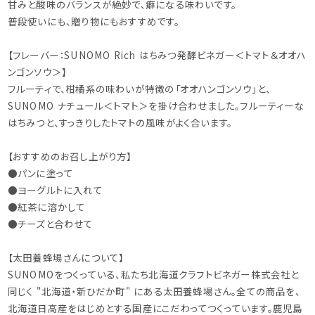
甘みと酸味のバランスが絶妙で、癖になる味わいです。
普段使いにも、贈り物にもおすすめです。
【フレーバー：SUNOMO Rich はちみつ発酵ビネガー＜トマト＆オオハ
ンゴンソウ＞】
フルーティで、柑橘系の味わいが特徴の「オオハンゴンソウ」と、
SUNOMO ナチュール＜トマト＞を掛け合わせました。フルーティーな
はちみつと、すっきりしたトマトの風味がよく合います。
【おすすめのお召し上がり方】
●パンに塗って
●ヨーグルトに入れて
●紅茶に溶かして
●チーズと合わせて
【太田養蜂場さんについて】
SUNOMOをつくっている、私たち北海道クラフトビネガー株式会社と
同じく "北海道・新ひだか町" にある太田養蜂場さん。全ての商品を、
北海道日高産をはじめとする国産にこだわってつくっています。鹿児島