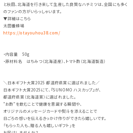
と秋田、北海道を行き来して生産した良質なハチミツは、全国にも多く
のファンの方がいらっしゃいます。
▼詳細はこちら
太田養蜂場
https://otayouhou38.com/
・内容量 50g
・原材料名 はちみつ（北海道産）、トマト酢（北海道製造）
＼日本ギフト大賞2025 都道府県賞に選ばれました／
日本ギフト大賞2025にて、『SUNOMO ハスカップ』が、
都道府県賞（北海道賞）に選ばれました。
"お酢"を飲むことで健康を意識する瞬間や、
オリジナルのメッセージカードや熨斗を添えることで
日ごろの想いを伝えるきっかけ作りができたら嬉しいです。
「もらった人も、贈る人も嬉しいギフト」を
お届けしませんか？