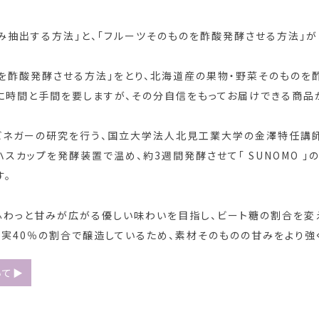
み抽出する方法」と、「フルーツそのものを酢酸発酵させる方法」が
のものを酢酸発酵させる方法」をとり、北海道産の果物・野菜そのもの
に時間と手間を要しますが、その分自信をもってお届けできる商品
ルーツビネガーの研究を行う、国立大学法人北見工業大学の金澤特任講
カップを発酵装置で温め、約3週間発酵させて「 SUNOMO 」の
す。
ふわっと甘みが広がる優しい味わいを目指し、ビート糖の割合を変
果実40％の割合で醸造しているため、素材そのものの甘みをより強
いて▶