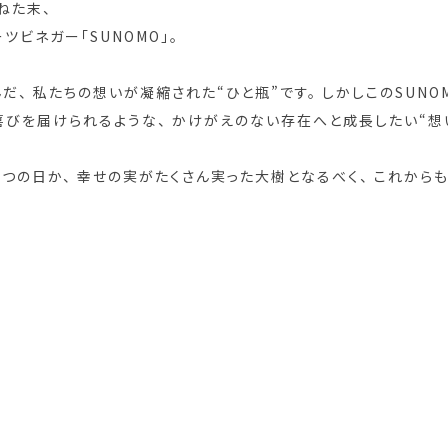
ねた末、
ツビネガー「SUNOMO」。
、 私たちの想いが凝縮された“ひと瓶”です。 しかしこのSUNO
喜びを届けられるような、 かけがえのない存在へと成長したい“想
つの日か、 幸せの実がたくさん実った大樹となるべく、 これから
。