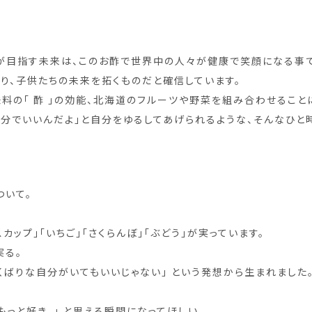
 」が目指す未来は、このお酢で世界中の人々が健康で笑顔になる事
り、子供たちの未来を拓くものだと確信しています。
料の「 酢 」の効能、北海道のフルーツや野菜を組み合わせること
素の自分でいいんだよ」と自分をゆるしてあげられるような、そんなひと
ついて。
カップ」「いちご」「さくらんぼ」「ぶどう」が実っています。
実る。
くばりな自分がいてもいいじゃない」 という発想から生まれました
もっと好き。」 と思える瞬間になってほしい。