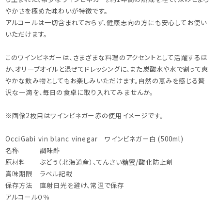
やかさを極めた味わいが特徴です。
アルコールは一切含まれておらず、健康志向の方にも安心してお使い
いただけます。
このワインビネガーは、さまざまな料理のアクセントとして活躍するほ
か、オリーブオイルと混ぜてドレッシングに、また炭酸水や水で割って爽
やかな飲み物としてもお楽しみいただけます。自然の恵みを感じる贅
沢な一滴を、毎日の食卓に取り入れてみませんか。
※画像2枚目はワインビネガー赤の使用イメージです。
OcciGabi vin blanc vinegar ワインビネガー白 (500ml)
名称 調味酢
原材料 ぶどう（北海道産）、てんさい糖蜜/酸化防止剤
賞味期限 ラベル記載
保存方法 直射日光を避け、常温で保存
アルコール０％