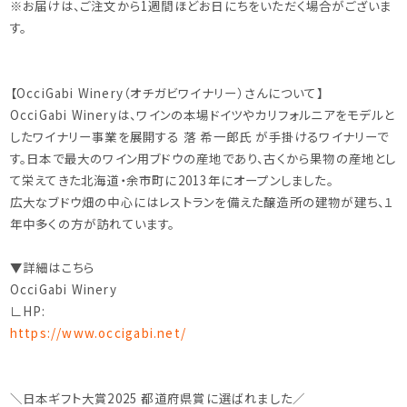
※お届けは、ご注文から1週間ほどお日にちをいただく場合がございま
す。
【OcciGabi Winery（オチガビワイナリー）さんについて】
OcciGabi Wineryは、ワインの本場ドイツやカリフォルニアをモデルと
したワイナリー事業を展開する 落 希一郎氏 が手掛けるワイナリーで
す。日本で最大のワイン用ブドウの産地であり、古くから果物の産地とし
て栄えてきた北海道・余市町に2013年にオープンしました。
広大なブドウ畑の中心にはレストランを備えた醸造所の建物が建ち、１
年中多くの方が訪れています。
▼詳細はこちら
OcciGabi Winery
∟HP:
https://www.occigabi.net/
＼日本ギフト大賞2025 都道府県賞に選ばれました／