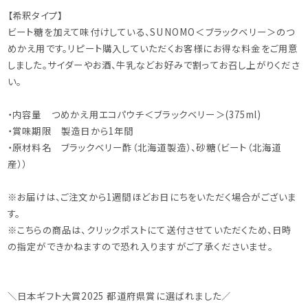
【希釈タイプ】
ビート糖を加えて味付けしている、SUNOMO＜ブラックベリー＞のつ
めかえ用です。リピート購入していただくお客様にお得な料金をご用意
しました。サイダーやお酒、牛乳などお好みで割ってお召し上がりくださ
い。
・内容量 つめかえ用エコパウチ＜ブラックベリー＞(375ml)
・賞味期限 製造日から1年間
・原材料名 ブラックベリー酢（北海道製造）、砂糖（ビート（北海道
産））
※お届けは、ご注文から1週間ほどお日にちをいただく場合がございま
す。
※こちらの商品は、クリックポストにて送付させていただくため、日時
の指定ができかねますので恐れ入りますがご了承くださいませ。
＼日本ギフト大賞2025 都道府県賞に選ばれました／