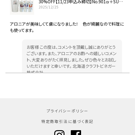
30%OFF【11/23申込み締切】No.901α＋SUNOMO定期便
2025/12/25
アロニアが美味しくて虜になりました！ 色が綺麗なので料理に
も使ってます。
お客様 この度は、コメントを頂戴し誠にありがとう
ございます。また、アロニアのお酢への嬉しいコメン
ト、大変ありがたく拝見しました。ぜひ色々とお試し
いただけますと幸いです。 北海道クラフトビネガー
株式会社
【送料無料】SUNOMO つめかえ用エコパウチ＜ブラックベリー＞ 2個セット 希釈タイプ
2025/11/25
プライバシーポリシー
特定商取引法に基づく表記
ブラックベリーは、他ではちょっと見付からないので、ここで購入
しています。